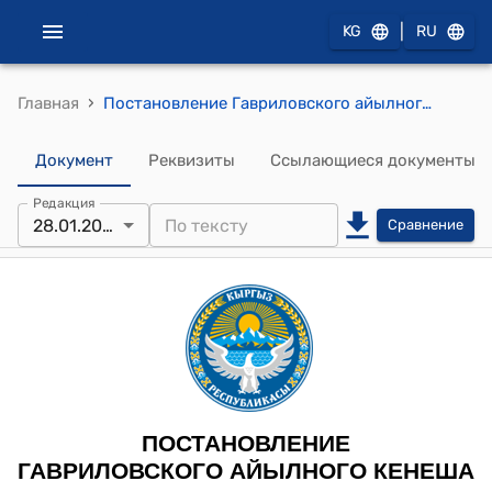
|
KG
RU
›
Главная
Постановление Гавриловского айылного кенеша от 28 января 2022 года № 11 "Об утверждении состава комиссии по выявлению потравы сельскохозяйственных культур на сельхозугодиях и штрафных санкциях лицам производившие потраву"
Документ
Реквизиты
Ссылающиеся документы
Редакция
28.01.2022
Сравнение