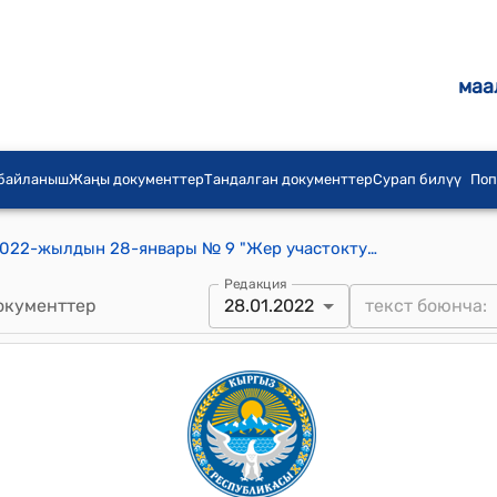
маа
 байланыш
Жаңы документтер
Тандалган документтер
Сурап билүү
Поп
Гавриловка айылдык кеңешинин 2022-жылдын 28-январы № 9 "Жер участоктун максаттуу багытын өзгөртүү жөнүндө" токтому
Редакция
окументтер
28.01.2022