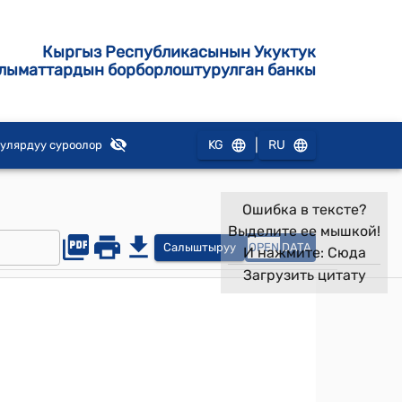
Кыргыз Республикасынын Укуктук
лыматтардын борборлоштурулган банкы
|
KG
RU
улярдуу суроолор
Ошибка в тексте?
Выделите ее мышкой!
Салыштыруу
OPEN
DATA
И нажмите:
Сюда
Загрузить цитату