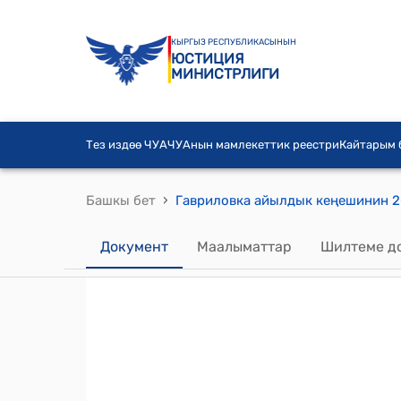
КЫРГЫЗ РЕСПУБЛИКАСЫНЫН
ЮСТИЦИЯ
МИНИСТРЛИГИ
Тез издөө ЧУА
ЧУАнын мамлекеттик реестри
Кайтарым
›
Башкы бет
Документ
Маалыматтар
Шилтеме д