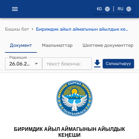
|
KG
RU
›
Башкы бет
Биримдик айыл аймагынын айылдык кеңешинин 2025-жылдын 26-июнундагы № 74 “Кең-Арал айылынын жаңы конушундагы №214-чөйрө сызыгындагы 1- аты жок көчөгө ат коюу” жөнүндө" токтому
Документ
Маалыматтар
Шилтеме документтер
Редакция
26.06.2025
Салыштыруу