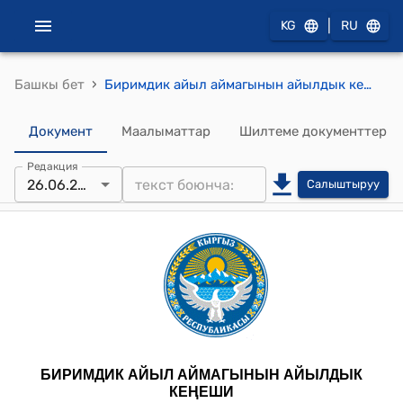
|
KG
RU
›
Башкы бет
Биримдик айыл аймагынын айылдык кеңешинин 2025-жылдын 26-июнундагы № 78 “Кызыл-Сай айылынын жаңы конушундагы №101-чөйрө сызыгындагы 2- аты жок көчөгө ат коюу” жөнүндө" токтому
Документ
Маалыматтар
Шилтеме документтер
Редакция
26.06.2025
Салыштыруу