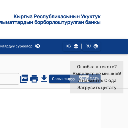
Кыргыз Республикасынын Укуктук
лыматтардын борборлоштурулган банкы
|
KG
RU
улярдуу суроолор
Ошибка в тексте?
Выделите ее мышкой!
Салыштыруу
OPEN
DATA
И нажмите:
Сюда
Загрузить цитату