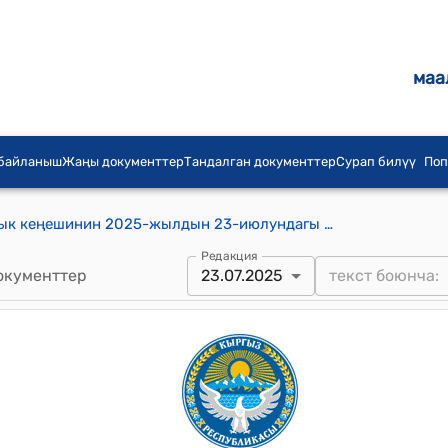
маа
 байланыш
Жаңы документтер
Тандалган документтер
Сурап билүү
Поп
Биримдик айыл аймагынын айылдык кеңешинин 2025-жылдын 23-июлундагы № 81 "Биримдик айыл аймагынын алыскы жайыттарын жайыт пайдалануучулары” жөнүндө" токтому
Редакция
окументтер
23.07.2025