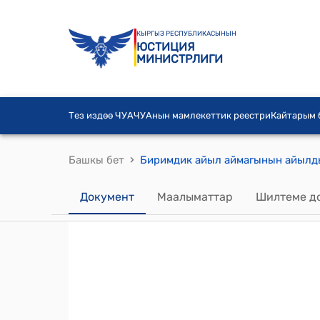
КЫРГЫЗ РЕСПУБЛИКАСЫНЫН
ЮСТИЦИЯ
МИНИСТРЛИГИ
Тез издөө ЧУА
ЧУАнын мамлекеттик реестри
Кайтарым
›
Башкы бет
Документ
Маалыматтар
Шилтеме д