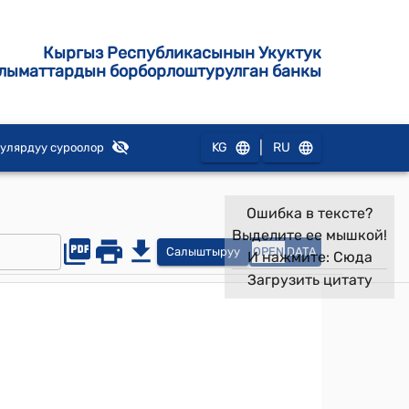
Кыргыз Республикасынын Укуктук
лыматтардын борборлоштурулган банкы
|
KG
RU
улярдуу суроолор
Ошибка в тексте?
Выделите ее мышкой!
Салыштыруу
OPEN
DATA
И нажмите:
Сюда
Загрузить цитату