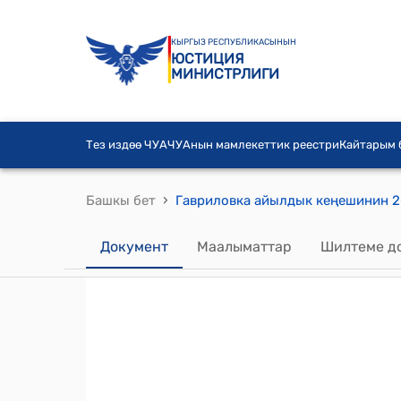
КЫРГЫЗ РЕСПУБЛИКАСЫНЫН
ЮСТИЦИЯ
МИНИСТРЛИГИ
Тез издөө ЧУА
ЧУАнын мамлекеттик реестри
Кайтарым
›
Башкы бет
Документ
Маалыматтар
Шилтеме д