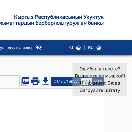
Кыргыз Республикасынын Укуктук
лыматтардын борборлоштурулган банкы
|
KG
RU
улярдуу суроолор
Ошибка в тексте?
Выделите ее мышкой!
Салыштыруу
OPEN
DATA
И нажмите:
Сюда
Загрузить цитату