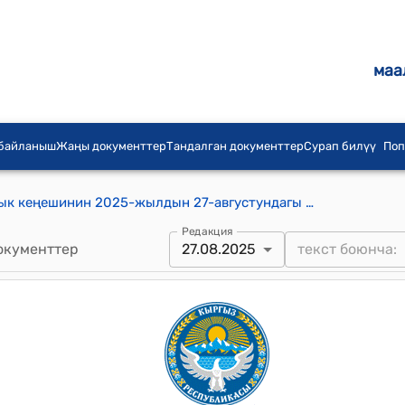
маа
 байланыш
Жаңы документтер
Тандалган документтер
Сурап билүү
Поп
Биримдик айыл аймагынын айылдык кеңешинин 2025-жылдын 27-августундагы № 85 "“Биримдик айыл өкмөтүнүн башчысынын 2025-жылдын 6 айында аткарылган иштеринин отчету ” жөнүндө" токтому
Редакция
окументтер
27.08.2025