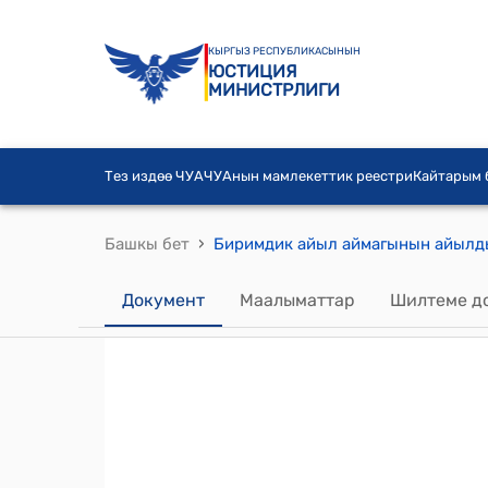
КЫРГЫЗ РЕСПУБЛИКАСЫНЫН
ЮСТИЦИЯ
МИНИСТРЛИГИ
Тез издөө ЧУА
ЧУАнын мамлекеттик реестри
Кайтарым
›
Башкы бет
Документ
Маалыматтар
Шилтеме д