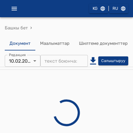
|
KG
RU
›
Башкы бет
Документ
Маалыматтар
Шилтеме документтер
Редакция
10.02.2026
Салыштыруу