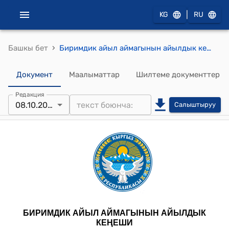
|
KG
RU
›
Башкы бет
Биримдик айыл аймагынын айылдык кеңешинин 2025-жылдын 8-октябрындагы № 99 “Дөбөткул көчөсү жөнүндө” токтому
Документ
Маалыматтар
Шилтеме документтер
Редакция
08.10.2025
Салыштыруу