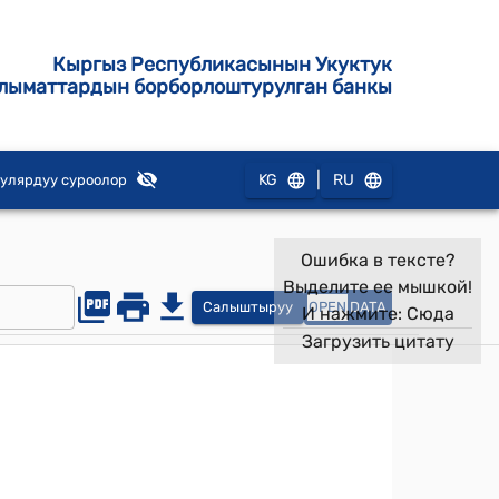
Кыргыз Республикасынын Укуктук
лыматтардын борборлоштурулган банкы
|
KG
RU
улярдуу суроолор
Ошибка в тексте?
Выделите ее мышкой!
Салыштыруу
OPEN
DATA
И нажмите:
Сюда
Загрузить цитату