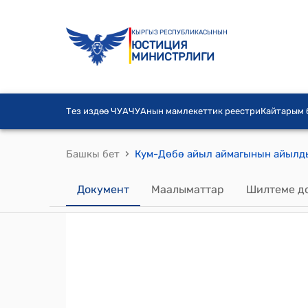
КЫРГЫЗ РЕСПУБЛИКАСЫНЫН
ЮСТИЦИЯ
МИНИСТРЛИГИ
Тез издөө ЧУА
ЧУАнын мамлекеттик реестри
Кайтарым
›
Башкы бет
Документ
Маалыматтар
Шилтеме д