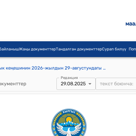
маа
 байланыш
Жаңы документтер
Тандалган документтер
Сурап билүү
Поп
Кум-Дөбө айыл аймагынын айылдык кеңешинин 2026-жылдын 29-августундагы №9/4 "Кум-Дөбө айыл аймагындагы мектептерге генаратор алуу жөнүндө" Токтому
Редакция
окументтер
29.08.2025