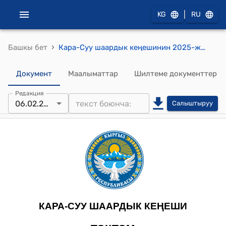
|
KG
RU
›
Башкы бет
Кара-Суу шаардык кеңешинин 2025-жылдын 6-февралы № 3/1 Кара-Суу шаарынын 2024-жыл ичинде социалдык-экономикалык өнүгүүсү боюнча шаар мэринин отчету жөнүндө токтому
Документ
Маалыматтар
Шилтеме документтер
Редакция
06.02.2025
Салыштыруу