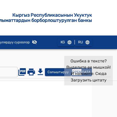
Кыргыз Республикасынын Укуктук
лыматтардын борборлоштурулган банкы
|
KG
RU
улярдуу суроолор
Ошибка в тексте?
Выделите ее мышкой!
Салыштыруу
OPEN
DATA
И нажмите:
Сюда
Загрузить цитату