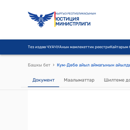
КЫРГЫЗ РЕСПУБЛИКАСЫНЫН
ЮСТИЦИЯ
МИНИСТРЛИГИ
Тез издөө ЧУА
ЧУАнын мамлекеттик реестри
Кайтарым
›
Башкы бет
Документ
Маалыматтар
Шилтеме д