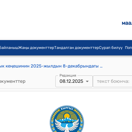
маа
 байланыш
Жаңы документтер
Тандалган документтер
Сурап билүү
Поп
Кум-Дөбө айыл аймагынын айылдык кеңешинин 2025-жылдын 8-декабрындагы №11/2 "Kум-Дөбө айыл аймагында «Кум-Дөбө-Бирикме» муниципалдык ишканасынын дан чабуучу комбайндарынын жана эксковаторлорунун акыларын бекитүү жөнүндө" Токтому
Редакция
окументтер
08.12.2025