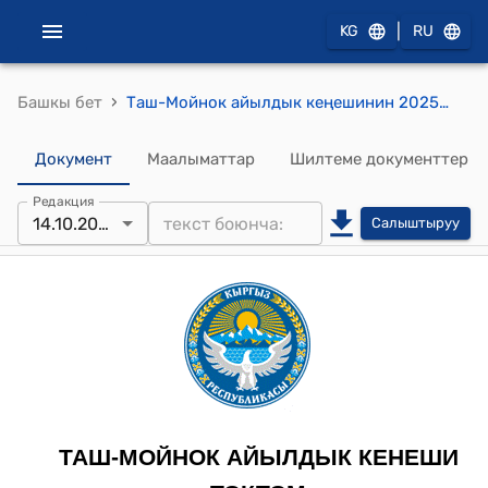
|
KG
RU
›
Башкы бет
Таш-Мойнок айылдык кеңешинин 2025-жылдын 14-октябрындагы № 88 "Долбоордун биргелешип каржылоого жергиликтүү бюджеттин эсебинен каражат бѳлүү жѳнүндѳ" токтому
Документ
Маалыматтар
Шилтеме документтер
Редакция
14.10.2025
Салыштыруу