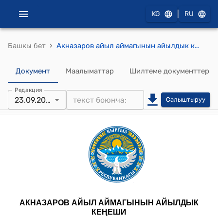
|
KG
RU
›
Башкы бет
Акназаров айыл аймагынын айылдык кеңешинин 2025-жылдын 23-сентябрындагы № 3 "Жайыт жерлердин жер салыктары жөнүндө" токтому
Документ
Маалыматтар
Шилтеме документтер
Редакция
23.09.2025
Салыштыруу