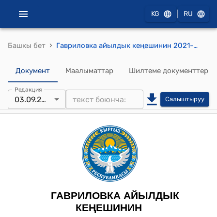
|
KG
RU
›
Башкы бет
Гавриловка айылдык кеңешинин 2021-жылдын 3-сентябры № 11 "ЖТЖ жер тилкесинин максаттык багытын өзгөртүү жөнүндө" токтому
Документ
Маалыматтар
Шилтеме документтер
Редакция
03.09.2021
Салыштыруу