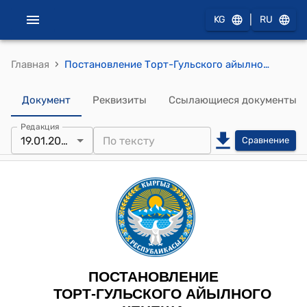
|
KG
RU
›
Главная
Постановление Торт-Гульского айылного кенеша от 19 января 2026 года № 73 «Об исполнении бюджета 2025 года, об утверждении бюджета Торт-Гульского айыльного аймака на 2026г, прогноза бюджета на 2027-2028 годы и распределение свободного остатка на 01.01. 2026 года»
Документ
Реквизиты
Ссылающиеся документы
Редакция
19.01.2026
Сравнение