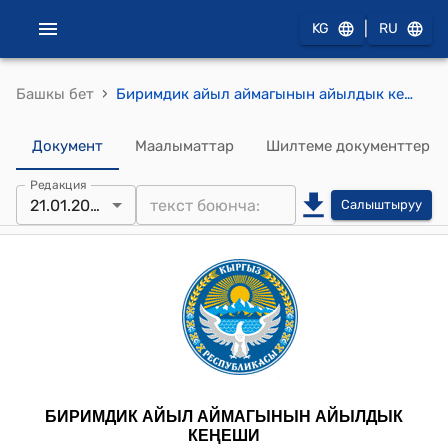
|
KG
RU
›
Башкы бет
Биримдик айыл аймагынын айылдык кеңешинин 2026-жылдын 21-январындагы № 4 "Б.Бапиев атындагы спорт залын долбоорго сунуштоо жөнүндө" токтому
Документ
Маалыматтар
Шилтеме документтер
Редакция
21.01.2026
Салыштыруу