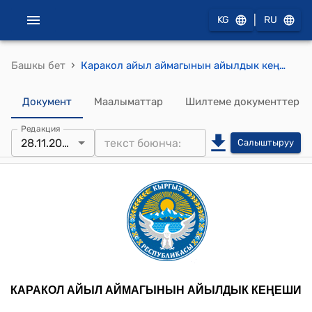
|
KG
RU
›
Башкы бет
Каракол айыл аймагынын айылдык кеңешинин кезекcиз 2025-жылдын 28-ноябрындагы № 170 "Каракол айыл аймагынын Көпүрө-Базар жана Талды-Булак айылдарынын ортосундагы аралыкка аба чубалгыларын мамычасы менен орнотууга макулдук берүү жөнүндө" токтому
Документ
Маалыматтар
Шилтеме документтер
Редакция
28.11.2025
Салыштыруу