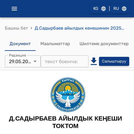
|
KG
RU
›
Башкы бет
Д.Садырбаев айылдык кенешинин 2025-жылдын 29-майындагы №7/2 «Жаңы -Турмуш көчөсүнө ат коюу тууралуу» токтому
Документ
Маалыматтар
Шилтеме документтер
Редакция
29.05.2025
Салыштыруу