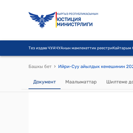
КЫРГЫЗ РЕСПУБЛИКАСЫНЫН
ЮСТИЦИЯ
МИНИСТРЛИГИ
Тез издөө ЧУА
ЧУАнын мамлекеттик реестри
Кайтарым
›
Башкы бет
Документ
Маалыматтар
Шилтеме д