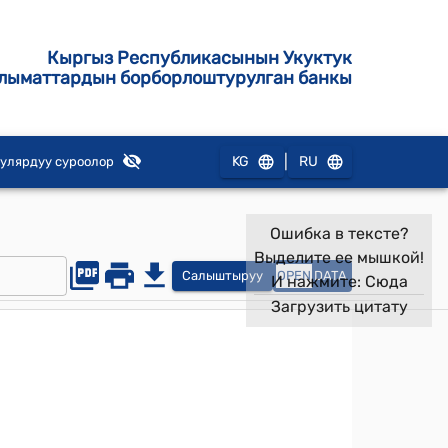
Кыргыз Республикасынын Укуктук
лыматтардын борборлоштурулган банкы
|
KG
RU
улярдуу суроолор
Ошибка в тексте?
Выделите ее мышкой!
Салыштыруу
OPEN
DATA
И нажмите:
Сюда
Загрузить цитату