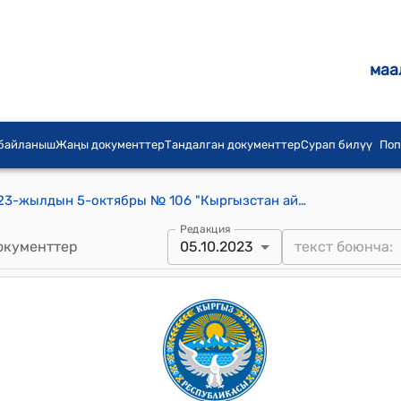
маа
 байланыш
Жаңы документтер
Тандалган документтер
Сурап билүү
Поп
Ийри-Суу айылдык кенешинин 2023-жылдын 5-октябры № 106 "Кыргызстан айылынын тургуну Исмаилов Аширбектин арызын канааттандыруу жөнүндө" токтому
Редакция
окументтер
05.10.2023