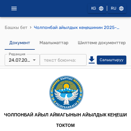
|
KG
RU
›
Башкы бет
Чолпонбай айылдык кеңешинин 2025-жылдын 24-июлундагы № 2 "Чолпонбай айыл өкмөтүнүн бюджетинин 2026- жылга киреше жана чыгаша бөлүгүнүн долбоору жөнүндө" токтому
Документ
Маалыматтар
Шилтеме документтер
Редакция
24.07.2025
Салыштыруу