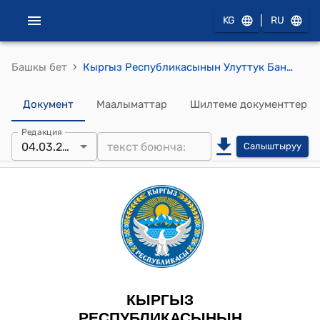
|
KG
RU
›
Башкы бет
Кыргыз Республикасынын Улуттук Банк башкармасынын 2026-жылдын 4-мартындагы № 2026-П-12/15-3-(НПА) "Кыргыз Республикасынын Улуттук банкынын айрым ченемдик укуктук актыларына өзгөртүүлөрдү киргизүү тууралуу" токтому
Документ
Маалыматтар
Шилтеме документтер
Редакция
04.03.2026
Салыштыруу