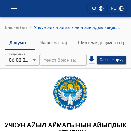
|
KG
RU
›
Башкы бет
Учкун айыл аймагынын айылдык кеңешинин 2026-жылдын 6-февралындагы "Учкун айыл аймагынын айыл өкмөтүнүн кайрак жерлер үчүн баа коюу жөнүндө" №4 токтому
Документ
Маалыматтар
Шилтеме документтер
Редакция
06.02.2026
Салыштыруу