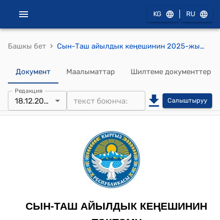
|
KG
RU
›
Башкы бет
Сын-Таш айылдык кеңешинин 2025-жылдын 18-декабры № 65/9-29 "Сын-Таш айыл аймагынын китепканаларын оптималдаштыруу жана кайра уюштуруу жөнүндө" токтому
Документ
Маалыматтар
Шилтеме документтер
Редакция
18.12.2025
Салыштыруу