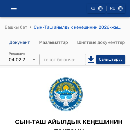
|
KG
RU
›
Башкы бет
Сын-Таш айылдык кеңешинин 2026-жылдын 4-февралындагы № 68/10-29 "Сын-Таш айыл өкмөтүнүн 2026-жылга бош калган калдыктарды бөлүштүрүү жөнүндө" токтому
Документ
Маалыматтар
Шилтеме документтер
Редакция
04.02.2026
Салыштыруу