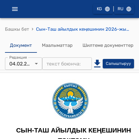
|
KG
RU
›
Башкы бет
Сын-Таш айылдык кеңешинин 2026-жылдын 4-февралындагы № 70/10-29 "Сын-Таш айылдык кеңешинин сессияларында кабыл алынган токтомдорду жана чечимдерин расмий жарыялоо жана коомдук көзөмөлдү камсыз кылуу жөнүндө" токтому
Документ
Маалыматтар
Шилтеме документтер
Редакция
04.02.2026
Салыштыруу