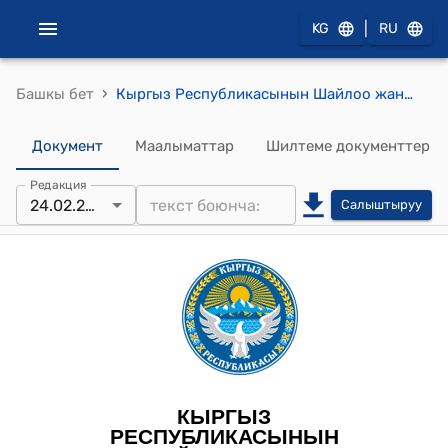
|
KG
RU
›
Башкы бет
Кыргыз Республикасынын Шайлоо жана референдум өткөрүү боюнча борбордук комиссиясынын 2026-жылдын 24-февралы № 31 "Кыргыз Республикасынын Жогорку Кеңешинин депутатынын бош мандатын өткөрүп берүү жөнүндө" токтому
Документ
Маалыматтар
Шилтеме документтер
Редакция
24.02.2026
Салыштыруу