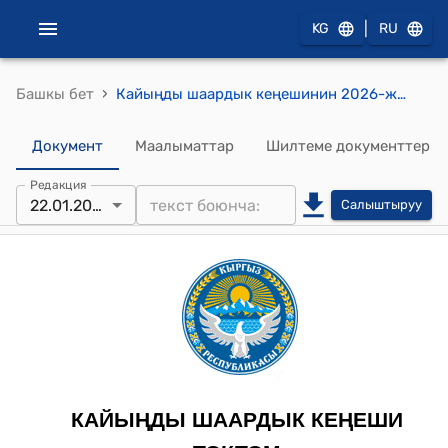
|
KG
RU
›
Башкы бет
Кайыңды шаардык кеңешинин 2026-жылдын 22 январындагы № 44/XV– 2 "Кайыңды шаарынын мэриясынын 2026 – жылга бюджетин бекитүү жана 2027 – 2028 - жылдарга болгон болжолу жөнүндө" токтому
Документ
Маалыматтар
Шилтеме документтер
Редакция
22.01.2026
Салыштыруу