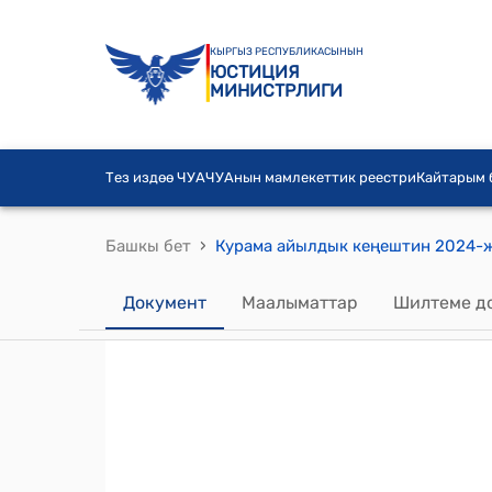
КЫРГЫЗ РЕСПУБЛИКАСЫНЫН
ЮСТИЦИЯ
МИНИСТРЛИГИ
Тез издөө ЧУА
ЧУАнын мамлекеттик реестри
Кайтарым
›
Башкы бет
Документ
Маалыматтар
Шилтеме д