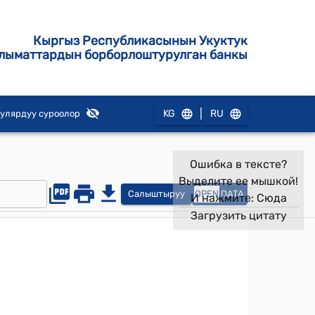
Кыргыз Республикасынын Укуктук
лыматтардын борборлоштурулган банкы
|
KG
RU
улярдуу суроолор
Ошибка в тексте?
Выделите ее мышкой!
Салыштыруу
OPEN
DATA
И нажмите:
Сюда
Загрузить цитату