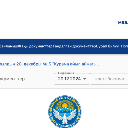
маа
 байланыш
Жаңы документтер
Тандалган документтер
Сурап билүү
Поп
Курама айылдык кеңештин 2024-жылдын 20-декабры № 3 "Курама айыл аймагында үй-бүлөлүк салтанаттарды жана маркумду эскерүү ырым-жырымдарын өткөрүүнүн тартиби жөнүндө жобону бекитүү" токтому
Редакция
окументтер
20.12.2024