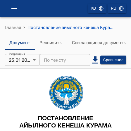
|
KG
RU
›
Главная
Постановление айылного кенеша Курама от “23” января 2025 года № 5 "Об утверждении кандидатов в резерв Панфиловской ТИК"
Документ
Реквизиты
Ссылающиеся документы
Редакция
23.01.2025
Сравнение