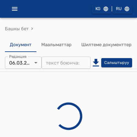
|
KG
RU
›
Башкы бет
Документ
Маалыматтар
Шилтеме документтер
Редакция
06.03.2026
Салыштыруу