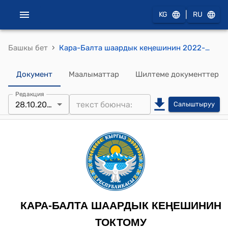
|
KG
RU
›
Башкы бет
Кара-Балта шаардык кеңешинин 2022-жылдын 28-октябрындагы № 03 "Чакан бокс залына Р.А. Тайбасовдун атын ыйгаруу жөнүндө" токтому
Документ
Маалыматтар
Шилтеме документтер
Редакция
28.10.2022
Салыштыруу