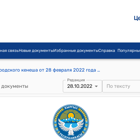
Ц
ная связь
Новые документы
Избранные документы
Справка
Популярны
Постановление Кара-Балтинского городского кенеша от 28 февраля 2022 года № 03 "О присвоении малому боксерскому залу имя Тайбасова Р.А."
Редакция
 документы
28.10.2022