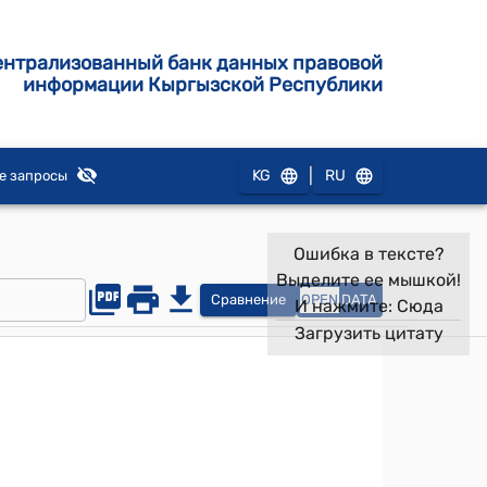
ентрализованный банк данных правовой
информации Кыргызской Республики
|
KG
RU
е запросы
Ошибка в тексте?
Выделите ее мышкой!
Сравнение
OPEN
DATA
И нажмите:
Сюда
Загрузить цитату