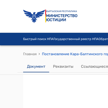
КЫРГЫЗСКАЯ РЕСПУБЛИКА
МИНИСТЕРСТВО
ЮСТИЦИИ
Быстрый поиск НПА
Государственный реестр НПА
Обрат
›
Главная
Документ
Реквизиты
Ссылающиеся