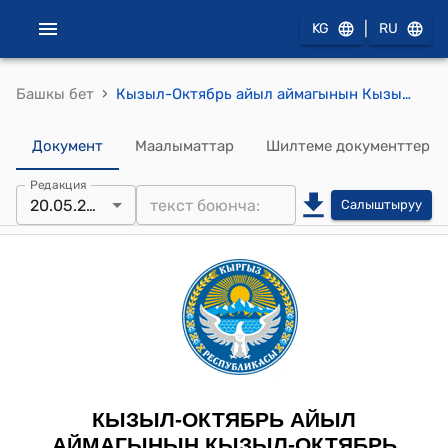
|
KG
RU
›
Башкы бет
Кызыл-Октябрь айыл аймагынын Кызыл-Октябрь айылдык кеңешинин 2025-жылдын 20-майындагы № I/8-38 “Кызыл-Октябрь айыл өкмөтүнүн 2026-2027-2028 жылдардын жергиликтүү бюджетинин долбоорун бекитүү жөнүндө” токтому
Документ
Маалыматтар
Шилтеме документтер
Редакция
20.05.2025
Салыштыруу