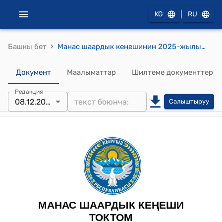
|
KG
RU
›
Башкы бет
Манас шаардык кеңешинин 2025-жылынын 08-декабрындагы №6 “Манас шаарынын аймагында жайгашкан футбол уюмдары (академиялар, спорттук базалар, футболдук клубдар) үчүн коммуналдык төлөмдөргө жеңилдик берүү жөнүндө” токтому
Документ
Маалыматтар
Шилтеме документтер
Редакция
08.12.2025
Салыштыруу