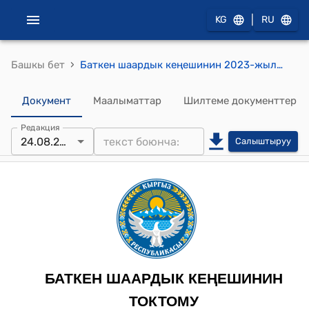
|
KG
RU
›
Башкы бет
Баткен шаардык кеңешинин 2023-жылдын 24-августундагы № 53 "Баткен шаарынын С.Айтматов көчөсүндөгү Алтын-Бешик балдар бакчасынын ээлеп турган жер аянтын муниципалдык менчикке кабыл алуу жөнүндө" токтому
Документ
Маалыматтар
Шилтеме документтер
Редакция
24.08.2023
Салыштыруу