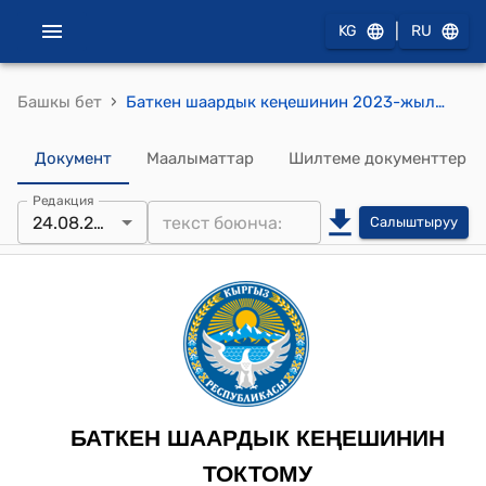
|
KG
RU
›
Башкы бет
Баткен шаардык кеңешинин 2023-жылдын 24-августундагы № 55 "Баткен шаарынын Кызыл-Дөң АТОсунун Тамаша-Жай участкасындагы Кошматов Турдубайдын 1,80 га өзү өздөштүргөн “Айыл чарба багытындагы жайыт жерлер категориясындагы” жер аянтын, “Көп жылдык бак дарактар түрүнө” жана “Өнөр жай, транспорт, байланыш, энергетика коргонуу жана башка багыттагы жерлер” багытына которууга макулдук берүү жөнүндө" токтому
Документ
Маалыматтар
Шилтеме документтер
Редакция
24.08.2023
Салыштыруу