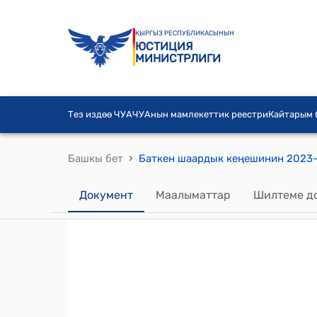
КЫРГЫЗ РЕСПУБЛИКАСЫНЫН
ЮСТИЦИЯ
МИНИСТРЛИГИ
Тез издөө ЧУА
ЧУАнын мамлекеттик реестри
Кайтарым
›
Башкы бет
Документ
Маалыматтар
Шилтеме д