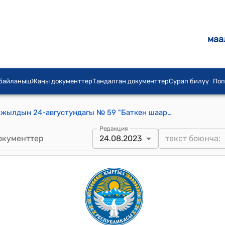
маа
 байланыш
Жаңы документтер
Тандалган документтер
Сурап билүү
Поп
Баткен шаардык кеңешинин 2023-жылдын 24-августундагы № 59 "Баткен шаарынын Базар-Башы АТОсунун аймагындагы Айдаров Майрамбек Бакировичтин өзү өздөштүргөн 3,0 га таштуу жайыт багытындгы жер аянтын “Айыл чарба багытындагы жайыт жерлер ” категориясынан “Көп жылдык бак дарактар түрүнө” багытына которууга макулдук берүү жөнүндө" токтому
Редакция
окументтер
24.08.2023