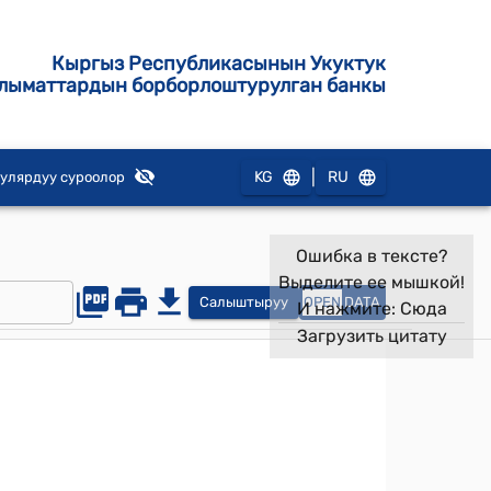
Кыргыз Республикасынын Укуктук
лыматтардын борборлоштурулган банкы
|
KG
RU
улярдуу суроолор
Ошибка в тексте?
Выделите ее мышкой!
Салыштыруу
OPEN
DATA
И нажмите:
Сюда
Загрузить цитату