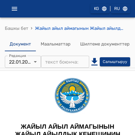
|
KG
RU
›
Башкы бет
Жайыл айыл аймагынын Жайыл айылдык кеңешинин 2025-жылдын 22-январы № 5 "2025-2027-жылдарга карата Жайыл айыл аймагынын социалдык-экономикалык өнүктүрүү программасын бекитүү жөнүндө" токтому
Документ
Маалыматтар
Шилтеме документтер
Редакция
22.01.2025
Салыштыруу