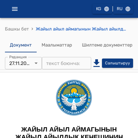
|
KG
RU
›
Башкы бет
Жайыл айыл аймагынын Жайыл айылдык кеңешинин 2024-жылдын 27-ноябры № 1/1 "Элдик Курултайга делегаттарды шайлоо жана өткөрүү тууралу" токтому
Документ
Маалыматтар
Шилтеме документтер
Редакция
27.11.2024
Салыштыруу