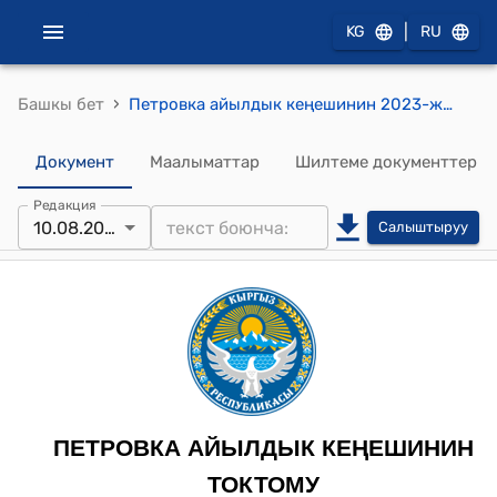
|
KG
RU
›
Башкы бет
Петровка айылдык кеңешинин 2023-жылдын 10-августундагы № 115-2 “Мөөнөтсүз пайдаланууга жер участогун бекитүү жөнүндө” токтому
Документ
Маалыматтар
Шилтеме документтер
Редакция
10.08.2023
Салыштыруу