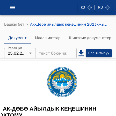
|
KG
RU
›
Башкы бет
Ак-Дөбө айылдык кеңешинин 2023-жылдыфн 25-февралы № 40 "Мамлекеттик мүлк фондунун жерлеринин ижара акысынын негизги ставкаларын бекитүү жөнүндө" токтому
Документ
Маалыматтар
Шилтеме документтер
Редакция
25.02.2023
Салыштыруу