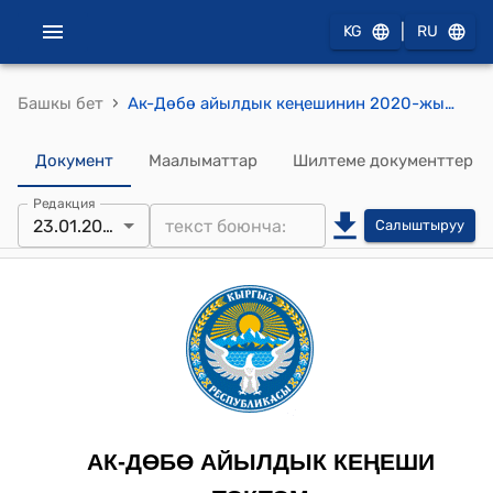
|
KG
RU
›
Башкы бет
Ак-Дөбө айылдык кеңешинин 2020-жылдын 23-январындагы № 01 "Ак-Дөбө айыл аймагынын 2019-жылдын бюджетинин аткарылышы жөнүндө" токтому
Документ
Маалыматтар
Шилтеме документтер
Редакция
23.01.2020
Салыштыруу