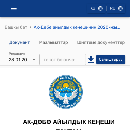
|
KG
RU
›
Башкы бет
Ак-Дөбө айылдык кеңешинин 2020-жылдын 23-январындагы № 02 "Ак-Дөбө айылындагы көчөсүнө атын кою жөнүндө" токтому
Документ
Маалыматтар
Шилтеме документтер
Редакция
23.01.2020
Салыштыруу