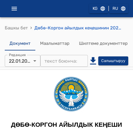
|
KG
RU
›
Башкы бет
Дөбө-Коргон айылдык кеңешинин 2026-жылдын 22-январындагы №15-7 "Уйгур-Абад айылындагы А. Эрматов көчөсүнүн №16/1 дарегинде жайгашкан турак жайдын жер тилкесин бир бөлүгүнүн 322,6 чарчы жайдын жер тилкесин соода сатык дүкөнү үчүн өзгөртүп берүүгө макулдук сурап жазган арызы жөнүндө" токтому.
Документ
Маалыматтар
Шилтеме документтер
Редакция
22.01.2026
Салыштыруу