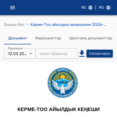
|
KG
RU
›
Башкы бет
Керме-Тоо айылдык кеңешинин 2026-жылдын 12-мартындагы №1/4 "Керме-Тоо айыл аймагындагы борбордук маданият үйүн кароо жөнүндө" токтому.
Документ
Маалыматтар
Шилтеме документтер
Редакция
12.03.2026
Салыштыруу