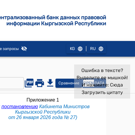
ентрализованный банк данных правовой
информации Кыргызской Республики
|
KG
RU
е запросы
Ошибка в тексте?
Выделите ее мышкой!
Сравнение
OPEN
DATA
И нажмите:
Сюда
Загрузить цитату