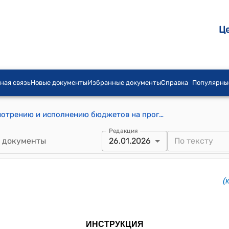
Ц
ная связь
Новые документы
Избранные документы
Справка
Популярны
Инструкция по формированию, рассмотрению и исполнению бюджетов на программной основе (Приложение 1 к постановлению Кабинета Министров КР от 26 января 2026 года№ 27)
Редакция
 документы
26.01.2026