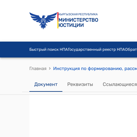
КЫРГЫЗСКАЯ РЕСПУБЛИКА
МИНИСТЕРСТВО
ЮСТИЦИИ
Быстрый поиск НПА
Государственный реестр НПА
Обрат
›
Главная
Документ
Реквизиты
Ссылающиеся