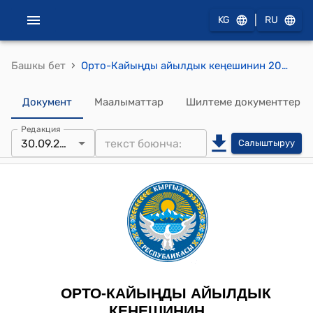
|
KG
RU
›
Башкы бет
Орто-Кайыңды айылдык кеңешинин 2025-жылдын 30-сентябрындагы № 33 “Жергиликтүү бюджеттин жайыт бөлүмүнүн киреше, чыгаша бөлүгүн көбөйтүү жөнүндө” токтому
Документ
Маалыматтар
Шилтеме документтер
Редакция
30.09.2025
Салыштыруу