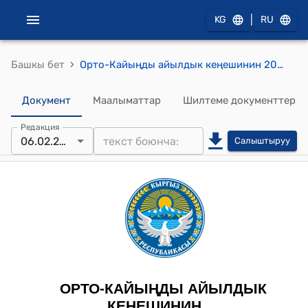
|
KG
RU
›
Башкы бет
Орто-Кайыңды айылдык кеңешинин 2025-жылдын 6-февралындагы № 15 “Турак жай имараттары жана жайлары үчүн салыктын ставкаларын бекитүү” жөнүндө токтому
Документ
Маалыматтар
Шилтеме документтер
Редакция
06.02.2025
Салыштыруу