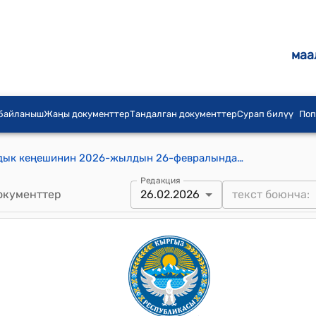
маа
 байланыш
Жаңы документтер
Тандалган документтер
Сурап билүү
Поп
Баш-Булак айыл аймагынын айылдык кеңешинин 2026-жылдын 26-февралындагы № 13/1 Баш-Булак айыл аймагында сыйлоо тартиби жөнүндөгү ички жобону бекитүү тууралуу токтому
Редакция
окументтер
26.02.2026