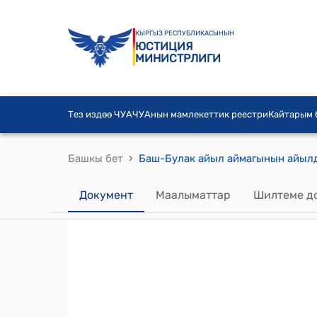
КЫРГЫЗ РЕСПУБЛИКАСЫНЫН
ЮСТИЦИЯ
МИНИСТРЛИГИ
Тез издөө ЧУА
ЧУАнын мамлекеттик реестри
Кайтарым
›
Башкы бет
Документ
Маалыматтар
Шилтеме д