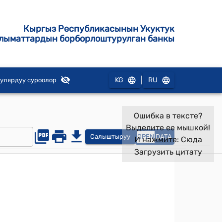
Кыргыз Республикасынын Укуктук
лыматтардын борборлоштурулган банкы
|
KG
RU
улярдуу суроолор
Ошибка в тексте?
Выделите ее мышкой!
Салыштыруу
OPEN
DATA
И нажмите:
Сюда
Загрузить цитату